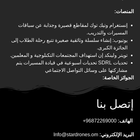
المنصات:
إنستغرام وتيك توك لمقاطع قصيرة وجذابة عن سباقات
المسيرات والتدريب.
يوتيوب: إنشاء سلسلة وثائقية صغيرة تتبع رحلة الطلاب إلى
الجائزة الكبرى.
تويتر ولينكد إن استهداف المجتمعات التكنلوجية و المعلمين.
تحديات SDRL تحديات أسبوعية في قيادة المسيرات يتم
مشاركتها على وسائل التواصل الاجتماعي
الجوائز الخاصة:
جائزة أسرع طيار.
أفضل تصميم مسيرة.
إتصل بنا
جائزة الابتكار التصاميم الفريدة.
فئات السباق:
الهاتف:
96872269000+
دوري المبتدئين.
البريد الإلكتروني:
Info@stardrones.om
سباقات متقدمة لأفضل الطيارين