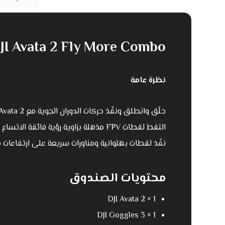
DJI Avata 2 Fly More Combo (بطارية واحد
نظرة عامة
حلّق وانطلق ونفّذ حركات الدوران الجوية مع DJI Avata 2 و DJI RC Motion 3.
التقط لقطات FPV مذهلة بزاوية رؤية فائقة الاتساع 155°.
نفّذ لقطات بهلوانية ومناورات سريعة على ارتفاعات
محتويات الصندوق
DJI Avata 2 × 1
DJI Goggles 3 × 1