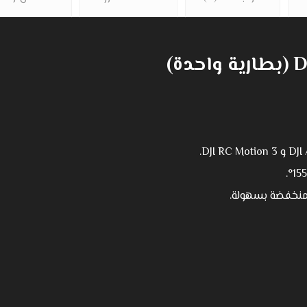
ة)
 منخفضة بسهولة.