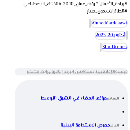
#ريادة_الأعمال #رؤية_عمان_2040 #الذكاء_الاصطناعي
#الطائرات_بدون_طيار
Ahmeddardasawi
أكتوبر 20, 2025
Star Drones
فيسبوك
إغلاق
بينتريست
واتس اب
بريد إلكتروني
رابط مختصر
مؤتمر الفضاء في الشرق الأوسط
السابق
معرض الاستدامة البيئية
التالى