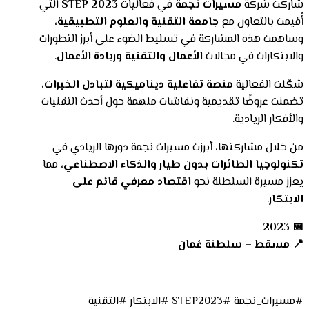
شاركت شركة
مسيرات نجمة
في فعاليات
STEP 2023
التي
أُقيمت بالتعاون مع
جامعة التقنية والعلوم التطبيقية
،
وساهمت هذه المشاركة في تسليط الضوء على أبرز التطورات
والابتكارات في مجالات
الأعمال والتقنية وريادة الأعمال
.
شكّلت الفعالية
منصة تفاعلية ديناميكية لتبادل الخبرات
،
تضمنت عروضًا تقديمية ونقاشات ملهمة حول أحدث التقنيات
والأفكار الريادية.
من خلال مشاركتها، أبرزت مسيرات نجمة دورها الريادي في
تكنولوجيا الطائرات بدون طيار والذكاء الاصطناعي
، مما
يعزز مسيرة السلطنة نحو
اقتصاد معرفي قائم على
الابتكار
.
📅 2023
📍 مسقط – سلطنة عُمان
#مسيرات_نجمة #STEP2023 #الابتكار #التقنية