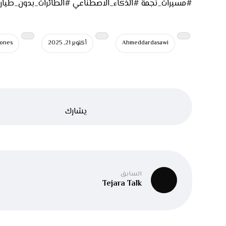
#مسيرات_نجمة #الذكاء_الاصطناعي #الطائرات_بدون_طيار #
Ahmeddardasawi
أكتوبر 21, 2025
rones
السابق
Tejara Talk