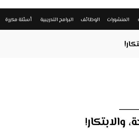
المنشورات
الوظائف
البرامج التدريبية
أسئلة مكررة
كار!
، والابتكار!