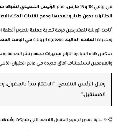
في يومي
18 و19 مارس
، قدّم
الرئيس التنفيذي لشركة م
الطائرات بدون طيار وبرمجتها ودمج تقنيات الذكاء الا
أتاحت الورشة للمشاركين فرصة
تجربة عملية
لتطوير أنظمة ا
وتقنيات
الملاحة الذكية
، ومعالجة البيانات
في الوقت الفع
تعكس هذه المبادرة التزام
مسيرات نجمة
بنشر المعرفة وتعز
والمبرمجين لاستكشاف آفاق جديدة في عالم الطيران الذكي
وقال الرئيس التنفيذي: “الابتكار يبدأ بالفضول، وع
المستقبل.”
👏✨ تحية تقدير لجميع العقول اللامعة التي شاركت وأسهمت 