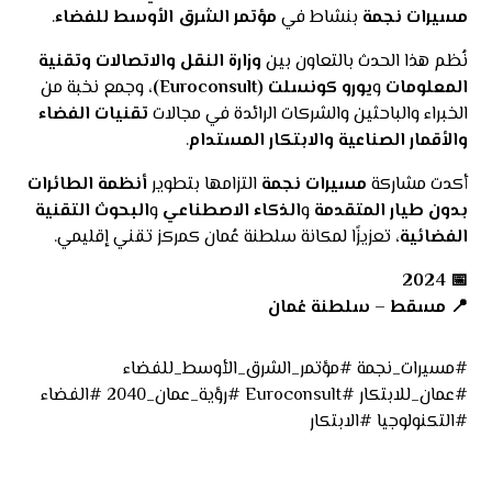
مسيرات نجمة
بنشاط في
مؤتمر الشرق الأوسط للفضاء
.
نُظم هذا الحدث بالتعاون بين
وزارة النقل والاتصالات وتقنية
المعلومات
و
يورو كونسلت (Euroconsult)
، وجمع نخبة من
الخبراء والباحثين والشركات الرائدة في مجالات
تقنيات الفضاء
والأقمار الصناعية والابتكار المستدام
.
أكدت مشاركة
مسيرات نجمة
التزامها بتطوير
أنظمة الطائرات
بدون طيار المتقدمة
و
الذكاء الاصطناعي
و
البحوث التقنية
الفضائية
، تعزيزًا لمكانة سلطنة عُمان كمركز تقني إقليمي.
📅 2024
📍 مسقط – سلطنة عُمان
#مسيرات_نجمة #مؤتمر_الشرق_الأوسط_للفضاء
#عمان_للابتكار #Euroconsult #رؤية_عمان_2040 #الفضاء
#التكنولوجيا #الابتكار